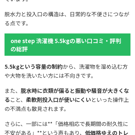
脱水力と投入口の構造は、日常的な不便さにつなが
る点です。
one step 洗濯機 5.5kgの悪い口コミ・評判
の総評
5.5kgという容量の制約
から、洗濯物を溜め込む方
や大物を洗いたい方には不向きです。
また、
脱水時に衣類が偏ると振動や騒音が大きくな
る
こと、
柔軟剤投入口が使いにくい
といった操作上
の不満点も散見されます。
さらに、一部には**「価格相応で長期間の耐久性に
不安がある」**という声もあり、
低価格ゆえのトレ