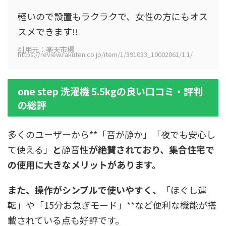
軽いので設置もラクラクで、女性の方にもオス
スメできます!!
引用元：楽天市場
https://review.rakuten.co.jp/item/1/391033_10002061/1.1/
one step 洗濯機 5.5kgの良い口コミ・評判
の総評
多くのユーザーから**「音が静か」「夜でも安心し
て使える」
と
静音性
が絶賛されており、集合住宅で
の使用に大きなメリットがあります。
また、
操作がシンプル
で使いやすく、
「ほぐし運
転」や「15分お急ぎモード」**など便利な機能が搭
載されている点も好評です。